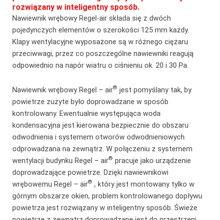
rozwiązany w inteligentny sposób.
Nawiewnik wrębowy Regel-air składa się z dwóch
pojedynczych elementów o szerokości 125 mm każdy.
Klapy wentylacyjne wyposażone są w różnego ciężaru
przeciwwagi, przez co poszczególne nawiewniki reagują
odpowiednio na napór wiatru o ciśnieniu ok. 20 i 30 Pa.
®
Nawiewnik wrębowy Regel – air
jest pomyślany tak, by
powietrze zużyte było doprowadzane w sposób
kontrolowany. Ewentualnie występująca woda
kondensacyjna jest kierowana bezpiecznie do obszaru
odwodnienia i systemem otworów odwodnieniowych
odprowadzana na zewnątrz. W połączeniu z systemem
®
wentylacji budynku Regel – air
pracuje jako urządzenie
doprowadzające powietrze. Dzięki nawiewnikowi
®
wrębowemu Regel – air
, który jest montowany tylko w
górnym obszarze okien, problem kontrolowanego dopływu
powietrza jest rozwiązany w inteligentny sposób. Świeże
powietrze z zewnątrz doprowadzane jest do przestrzeni