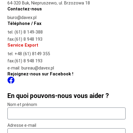
64-320 Buk, Niepruszewo, ul. Brzozowa 18
Contactez-nous
biuro@davex.pl
Téléphone / Fax
tel. (61) 8 149-388
fax.(61) 8 948 193
Service Export
tel. +48 (61) 8149 355
fax.(61) 8 948 193
e-mail: bureau@davex.pl
Rejoignez-nous sur Facebook !
F
a
buy
c
chopard
En quoi pouvons-nous vous aider ?
e
womens
Nom et prénom
b
watch
o
replica
o
big
Adresse e-mail
k
bang