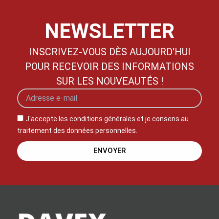
chinatown
where
NEWSLETTER
can
i
find
INSCRIVEZ-VOUS DÈS AUJOURD'HUI
are
POUR RECEVOIR DES INFORMATIONS
watches
SUR LES NOUVEAUTÉS !
replica
gmt
pam00297
J'accepte les conditions générales et je consens au
worst
traitement des données personnelles.
replicas
omega
ENVOYER
watches
up
to
64
percent
off