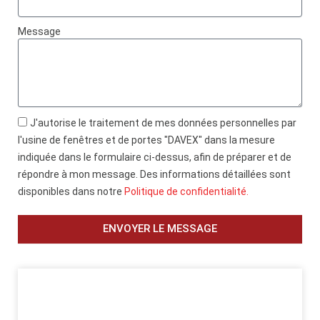
ferrari
how
Message
ebay
protected
from
rolex
replica
J'autorise le traitement de mes données personnelles par
online
l'usine de fenêtres et de portes "DAVEX" dans la mesure
free
indiquée dans le formulaire ci-dessus, afin de préparer et de
in
répondre à mon message. Des informations détaillées sont
order
disponibles dans notre
Politique de confidentialité.
rolex
high
ENVOYER LE MESSAGE
copy
aerospace
f65062
lab
made
cheap