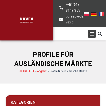
Zum
+48 (61)
Inhalt
8149 355
springen
bureau@da
vex.pl
S
Menü
PROFILE FÜR
AUSLÄNDISCHE MÄRKTE
STARTSEITE
»
Angebot
»
Profile für ausländische Märkte
KATEGORIEN